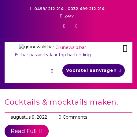
0499/ 212 214 - 0032 499 212 214
24/7
H
o
m
e
Grunewald.bar
15 Jaar passie 15 Jaar top bartending
C
Voorstel aanvragen
o
n
c
e
p
Cocktails & mocktails maken.
t
e
augustus 9, 2022
0 Comments
n
Read Full
Mobiele cocktailbar