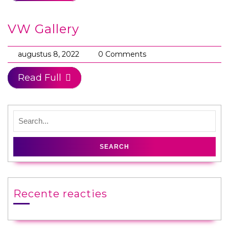
Mobiele gin tonic bar
VW Gallery
augustus 8, 2022
0 Comments
Cocktail workshop
Read Full
Mocktailbar
Mobiele Winterbar
Mobiele smoothiebar
C
Recente reacties
o
n
t